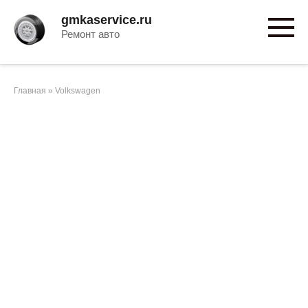
Перейти
gmkaservice.ru
к
Ремонт авто
контенту
Главная
»
Volkswagen