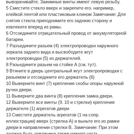
выворачивайте. Зажимные винты имеют левую резьбу.
5 Сместите стекло вверх и закрепите его. например,
клейкой лентой или пластиковым клином Замечание: Для
снятия стекла приподнимите его заднюю сторону и
извлеките вперед из рамы.
6 Отсоедините отрицательный провод от аккумуляторной
батареи.
7 Разъедините разьем (4) электропроводки наружного
зеркала заднего вида и высвободите жгут
электропроводки (5) из держателей.
8 Разьедините разьем на стойке А (см. тут).
9 Втяните в дверь центральный жгут электропроводки с
разьемом и отсоедините его держатель (6)
10 Выверните винт (7) крепления скобы опоры наружной
ручки двери.
11 Выверните два винта (8) крепления замка двери.
12 Выверните все винты (9. 10 и стрелки) крепления
держателя (1) агрегатов двери
13 Сместите держатель агрегатов (1 на сопр.
иллюстрации) вверх (стрелка А) и выньте его из рамки
двери в направлении стрелки В. Замечание: При этом
должна быть извлечена также нижняя часть