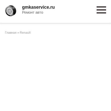
Перейти
gmkaservice.ru
к
Ремонт авто
контенту
Главная
»
Renault