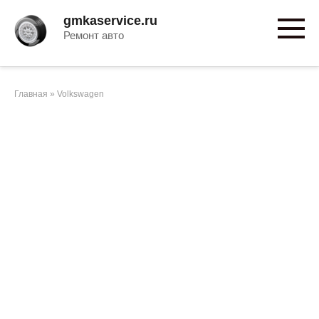
Перейти
gmkaservice.ru
к
Ремонт авто
контенту
Главная
»
Volkswagen