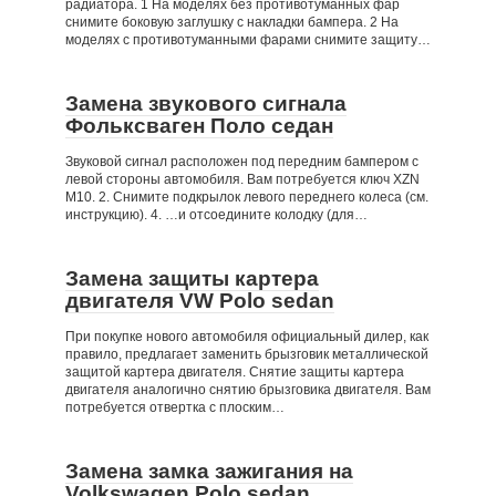
радиатора. 1 На моделях без противотуманных фар
снимите боковую заглушку с накладки бампера. 2 На
моделях с противотуманными фарами снимите защиту…
Замена звукового сигнала
Фольксваген Поло седан
Звуковой сигнал расположен под передним бампером с
левой стороны автомобиля. Вам потребуется ключ XZN
М10. 2. Снимите подкрылок левого переднего колеса (см.
инструкцию). 4. …и отсоедините колодку (для…
Замена защиты картера
двигателя VW Polo sedan
При покупке нового автомобиля официальный дилер, как
правило, предлагает заменить брызговик металлической
защитой картера двигателя. Снятие защиты картера
двигателя аналогично снятию брызговика двигателя. Вам
потребуется отвертка с плоским…
Замена замка зажигания на
Volkswagen Polo sedan