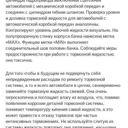
цилиндра гидропривода выключения сцепления
автомобилей с механической коробкой передач и
соединен с цилиндром гибким шлангом. Проверка уровня
и доливка тормозной жидкости для автомобилей с
автоматической коробкой передач аналогичны.
Контролируют уровень рабочей жидкости визуально. На
полупрозрачную стенку корпуса бачка нанесена метка
«МАХ». Функцию метки «MIN» выполняет
соединительный шов половин бачка. Соблюдайте меры
предосторожности при работе с тормозной жидкостью:
она токсична.
Для того чтобы в будущем не подвергнуть себя
непредвиденным расходам по ремонту тормозной
системы, а то и всего автомобиля в целом, своевременно
заменяйте тормозную жидкость свежей. Она очень
гигроскопична и поглощает влагу из воздуха, что, помимо
появления коррозии деталей тормозной системы,
понижает температуру кипения самой жидкости, а это
может привести к отказу тормозов при частых
интенсивных торможениях. Не используйте слитую из
системы жидкость повторно: она загрязнена, насыщена