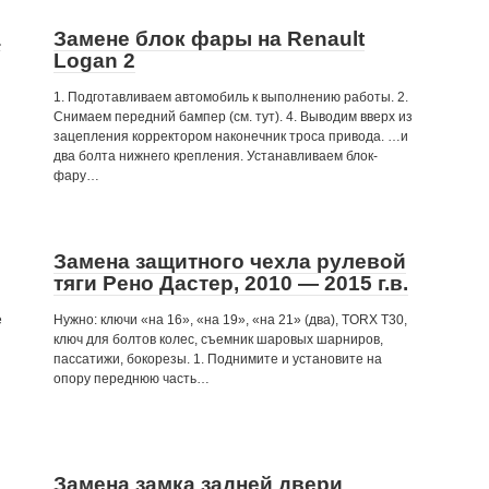
а
Замене блок фары на Renault
Logan 2
1. Подготавливаем автомобиль к выполнению работы. 2.
Снимаем передний бампер (см. тут). 4. Выводим вверх из
зацепления корректором наконечник троса привода. …и
два болта нижнего крепления. Устанавливаем блок-
фару…
Замена защитного чехла рулевой
тяги Рено Дастер, 2010 — 2015 г.в.
е
Нужно: ключи «на 16», «на 19», «на 21» (два), TORX Т30,
ключ для болтов колес, съемник шаровых шарниров,
пассатижи, бокорезы. 1. Поднимите и установите на
опору переднюю часть…
Замена замка задней двери