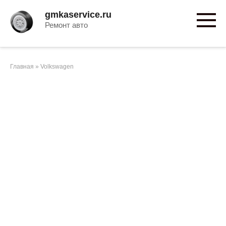
Перейти
gmkaservice.ru
к
Ремонт авто
контенту
Главная
»
Volkswagen