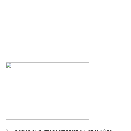
2. …а метка Б соорентирована наверх с меткой А на