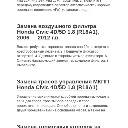
«на 12», «на 14», «на 17», пассатижи. 1. Включите I
передачу (переведите селектор автоматической коробки
передач в положение «Р»), установите под…
Замена воздушного фильтра
Honda Civic 4D/5D 1.8 (R18A1),
2006 — 2012 г.в.
Вам потребуются: торцовая головка «на 10», отвертка с
крестообразным лезвием. 2. Подденьте фиксатор
отверткой. 4. Сдвиньте в стороны четыре фиксатора. 6.
Снимите фильтрующий элемент воздушного фильтра. 8.
Выверните…
Замена тросов управления МКПП
Honda Civic 4D/5D 1.8 (R18A1)
Управление механической коробкой передач включает в
себя два троса: трос выбора передач и трос
переключения передач. Они объединены и закреплены
двумя кронштейнами на основании кузова, а также на…
Замена тормозных колодок на