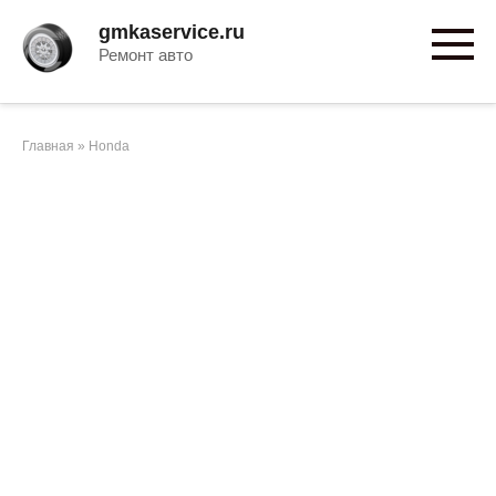
Перейти
gmkaservice.ru
к
Ремонт авто
контенту
Главная
»
Honda