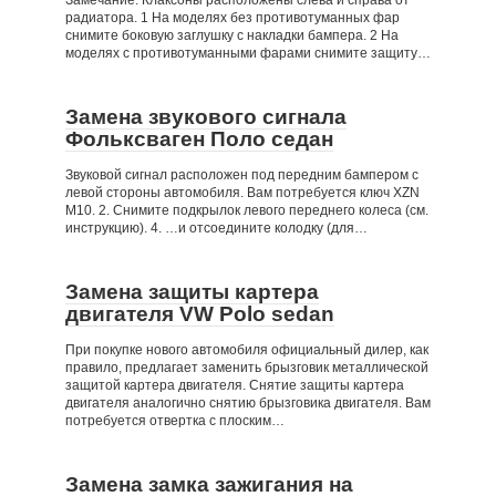
Замечание: Клаксоны расположены слева и справа от
радиатора. 1 На моделях без противотуманных фар
снимите боковую заглушку с накладки бампера. 2 На
моделях с противотуманными фарами снимите защиту…
Замена звукового сигнала
Фольксваген Поло седан
Звуковой сигнал расположен под передним бампером с
левой стороны автомобиля. Вам потребуется ключ XZN
М10. 2. Снимите подкрылок левого переднего колеса (см.
инструкцию). 4. …и отсоедините колодку (для…
Замена защиты картера
двигателя VW Polo sedan
При покупке нового автомобиля официальный дилер, как
правило, предлагает заменить брызговик металлической
защитой картера двигателя. Снятие защиты картера
двигателя аналогично снятию брызговика двигателя. Вам
потребуется отвертка с плоским…
Замена замка зажигания на