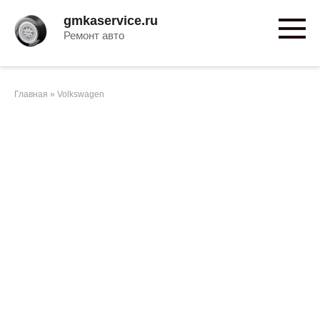
Перейти
gmkaservice.ru
к
Ремонт авто
контенту
Главная
»
Volkswagen