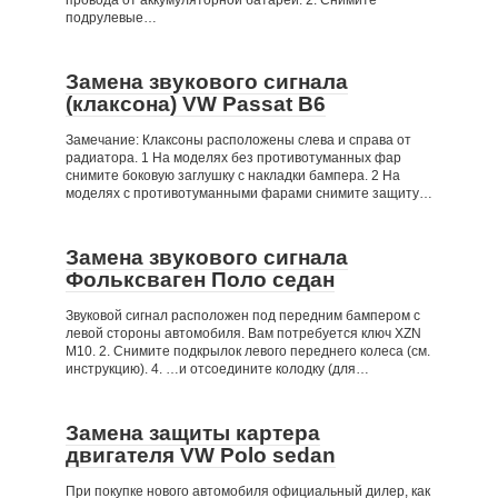
провода от аккумуляторной батареи. 2. Снимите
подрулевые…
Замена звукового сигнала
(клаксона) VW Passat B6
Замечание: Клаксоны расположены слева и справа от
радиатора. 1 На моделях без противотуманных фар
снимите боковую заглушку с накладки бампера. 2 На
моделях с противотуманными фарами снимите защиту…
Замена звукового сигнала
Фольксваген Поло седан
Звуковой сигнал расположен под передним бампером с
левой стороны автомобиля. Вам потребуется ключ XZN
М10. 2. Снимите подкрылок левого переднего колеса (см.
инструкцию). 4. …и отсоедините колодку (для…
Замена защиты картера
двигателя VW Polo sedan
При покупке нового автомобиля официальный дилер, как