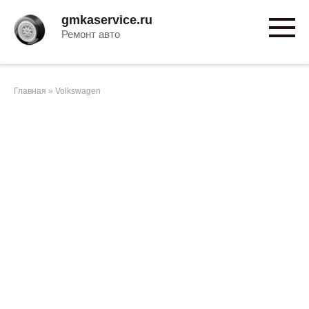
Перейти
gmkaservice.ru
к
Ремонт авто
контенту
Главная
»
Volkswagen