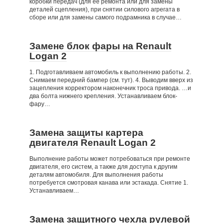
коробки передач (для ее ремонта или для замены
деталей сцепления), при снятии силового агрегата в
сборе или для замены самого подрамника в случае…
Замене блок фары на Renault
Logan 2
1. Подготавливаем автомобиль к выполнению работы. 2.
Снимаем передний бампер (см. тут). 4. Выводим вверх из
зацепления корректором наконечник троса привода. …и
два болта нижнего крепления. Устанавливаем блок-
фару…
Замена защиты картера
двигателя Renault Logan 2
Выполнение работы может потребоваться при ремонте
двигателя, его систем, а также для доступа к другим
деталям автомобиля. Для выполнения работы
потребуется смотровая канава или эстакада. Снятие 1.
Устанавливаем…
Замена защитного чехла рулевой