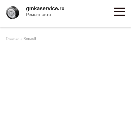
Перейти
gmkaservice.ru
к
Ремонт авто
контенту
Главная
»
Renault