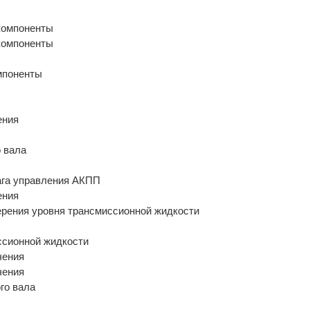
мпоненты
ения
 вала
ага управления АКПП
ения
рения уровня трансмиссионной жидкости
ссионной жидкости
чения
чения
го вала