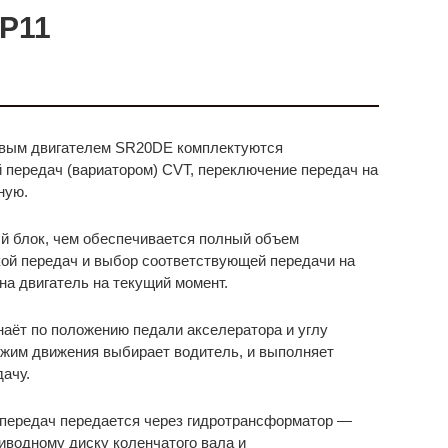
 P11
вым двигателем SR20DE комплектуются
 передач (вариатором) CVT, переключение передач на
ную.
й блок, чем обеспечивается полный объем
ой передач и выбор соответствующей передачи на
на двигатель на текущий момент.
аёт по положению педали акселератора и углу
ежим движения выбирает водитель, и выполняет
ачу.
 передач передается через гидротрансформатор —
иводному диску коленчатого вала и