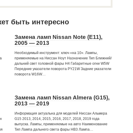
жет быть интересно
Замена ламп Nissan Note (E11),
2005 — 2013
Необходимый инструмент: ключ «на 10». Лампы,
да
применяемые на Ниссан Ноут Назначение Тип Ближний/
дальний свет головной фары Н4 Габаритные огни W5W
Передние указатели поворота PY21W Задние указатели
поворота W16W…
Замена ламп Nissan Almera (G15),
2013 — 2019
Информация актуальна для моделей Ниссан Альмера
н
G15 2013, 2014, 2015, 2016, 2017, 2018, 2019 года
выпуска. Лампы, применяемые на авто Наименование
ия
Тип Лампа дальнего света фары HB3 Лампа…