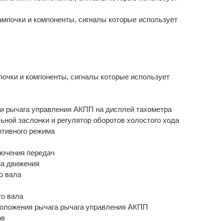
очки и компоненты, сигналы которые использует
ии рычага управления АКПП на дисплей тахометра
ьной заслонки и регулятор оборотов холостого хода
ртивного режима
лючения передач
ма движения
о вала
го вала
 положения рычага рычага управления АКПП
ов