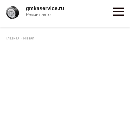
Перейти
gmkaservice.ru
к
Ремонт авто
контенту
Главная
»
Nissan