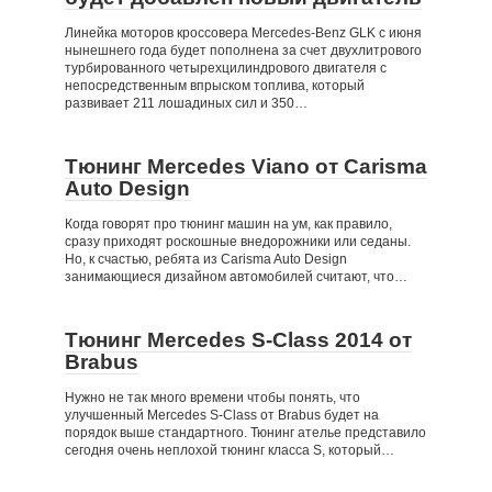
Линейка моторов кроссовера Mercedes-Benz GLK с июня
нынешнего года будет пополнена за счет двухлитрового
турбированного четырехцилиндрового двигателя с
непосредственным впрыском топлива, который
развивает 211 лошадиных сил и 350…
Тюнинг Mercedes Viano от Carisma
Auto Design
Когда говорят про тюнинг машин на ум, как правило,
сразу приходят роскошные внедорожники или седаны.
Но, к счастью, ребята из Carisma Auto Design
занимающиеся дизайном автомобилей считают, что…
Тюнинг Mercedes S-Class 2014 от
Brabus
Нужно не так много времени чтобы понять, что
улучшенный Mercedes S-Class от Brabus будет на
порядок выше стандартного. Тюнинг ателье представило
сегодня очень неплохой тюнинг класса S, который…