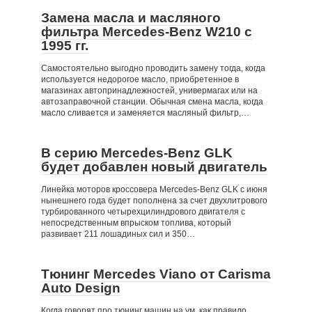
Замена масла и масляного
фильтра Mercedes-Benz W210 c
1995 гг.
Самостоятельно выгодно проводить замену тогда, когда
используется недорогое масло, приобретенное в
магазинах автопринадлежностей, универмагах или на
автозаправочной станции. Обычная смена масла, когда
масло сливается и заменяется масляный фильтр,…
В серию Mercedes-Benz GLK
будет добавлен новый двигатель
Линейка моторов кроссовера Mercedes-Benz GLK с июня
нынешнего года будет пополнена за счет двухлитрового
турбированного четырехцилиндрового двигателя с
непосредственным впрыском топлива, который
развивает 211 лошадиных сил и 350…
Тюнинг Mercedes Viano от Carisma
Auto Design
Когда говорят про тюнинг машин на ум, как правило,