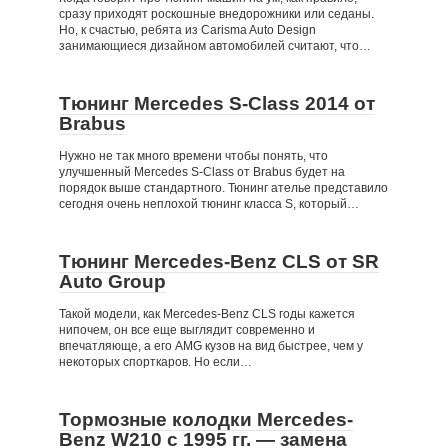
сразу приходят роскошные внедорожники или седаны.
Но, к счастью, ребята из Carisma Auto Design
занимающиеся дизайном автомобилей считают, что…
Тюнинг Mercedes S-Class 2014 от
Brabus
Нужно не так много времени чтобы понять, что
улучшенный Mercedes S-Class от Brabus будет на
порядок выше стандартного. Тюнинг ателье представило
сегодня очень неплохой тюнинг класса S, который…
Тюнинг Mercedes-Benz CLS от SR
Auto Group
Такой модели, как Mercedes-Benz CLS годы кажется
нипочем, он все еще выглядит современно и
впечатляюще, а его AMG кузов на вид быстрее, чем у
некоторых спорткаров. Но если…
Тормозные колодки Mercedes-
Benz W210 c 1995 гг. — замена