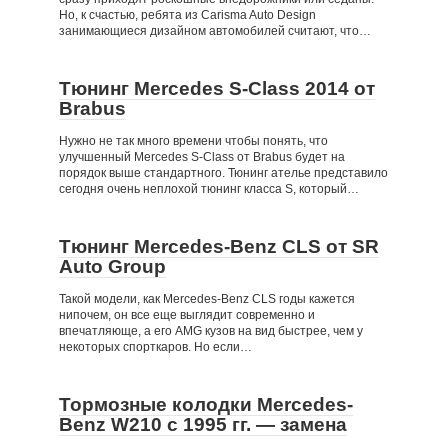
Но, к счастью, ребята из Carisma Auto Design
занимающиеся дизайном автомобилей считают, что…
Тюнинг Mercedes S-Class 2014 от
Brabus
Нужно не так много времени чтобы понять, что
улучшенный Mercedes S-Class от Brabus будет на
порядок выше стандартного. Тюнинг ателье представило
сегодня очень неплохой тюнинг класса S, который…
Тюнинг Mercedes-Benz CLS от SR
Auto Group
Такой модели, как Mercedes-Benz CLS годы кажется
нипочем, он все еще выглядит современно и
впечатляюще, а его AMG кузов на вид быстрее, чем у
некоторых спорткаров. Но если…
Тормозные колодки Mercedes-
Benz W210 c 1995 гг. — замена