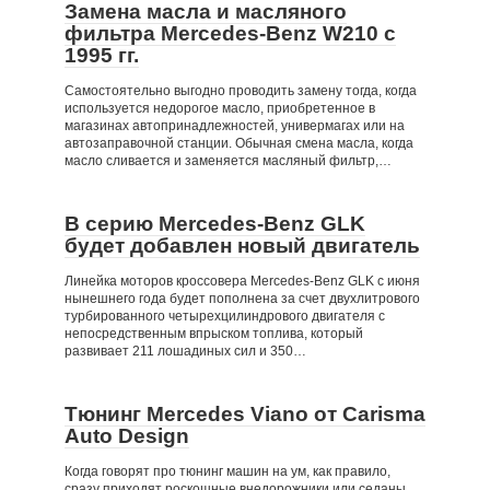
Замена масла и масляного
фильтра Mercedes-Benz W210 c
1995 гг.
Самостоятельно выгодно проводить замену тогда, когда
используется недорогое масло, приобретенное в
магазинах автопринадлежностей, универмагах или на
автозаправочной станции. Обычная смена масла, когда
масло сливается и заменяется масляный фильтр,…
В серию Mercedes-Benz GLK
будет добавлен новый двигатель
Линейка моторов кроссовера Mercedes-Benz GLK с июня
нынешнего года будет пополнена за счет двухлитрового
турбированного четырехцилиндрового двигателя с
непосредственным впрыском топлива, который
развивает 211 лошадиных сил и 350…
Тюнинг Mercedes Viano от Carisma
Auto Design
Когда говорят про тюнинг машин на ум, как правило,
сразу приходят роскошные внедорожники или седаны.