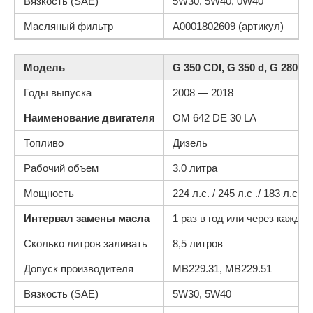
Вязкость (SAE)
5W30, 5W40, 0W40
Масляный фильтр
A0001802609 (артикул)
Модель
G 350 CDI, G 350 d, G 280 C
Годы выпуска
2008 — 2018
Наименование двигателя
OM 642 DE 30 LA
Топливо
Дизель
Рабочий объем
3.0 литра
Мощность
224 л.с. / 245 л.с ./ 183 л.с. / 
Интервал замены масла
1 раз в год или через каждые
Сколько литров заливать
8,5 литров
Допуск производителя
MB229.31, MB229.51
Вязкость (SAE)
5W30, 5W40