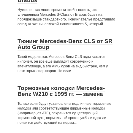
Brabus
Нужно не так много времени чтобы понять, что
улучшенный Mercedes S-Class от Brabus будет на
порядок выше стандартного. Тюнинг ателье представило
сегодня очень неплохой тюнинг класса S, который…
Тюнинг Mercedes-Benz CLS от SR
Auto Group
Такой модели, как Mercedes-Benz CLS годы кажется
нипочем, он все еще выглядит современно и
впечатляюще, а его AMG кузов на вид быстрее, чем у
некоторых спорткаров. Но если…
Тормозные колодки Mercedes-
Benz W210 c 1995 гг. — замена
Только если будут установлены подлинные тормозные
колодки или соответствующие фирменные колодки
(например, от ATE), сохранится существующий
тормозной путь, нормальный срок службы и едва ли
появится действующий на нервы…