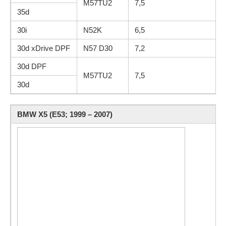
M57TU2
7,5
35d
30i
N52K
6,5
30d xDrive DPF
N57 D30
7,2
30d DPF
M57TU2
7,5
30d
BMW X5 (E53; 1999 – 2007)