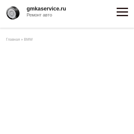
Перейти
gmkaservice.ru
к
Ремонт авто
контенту
Главная
»
BMW