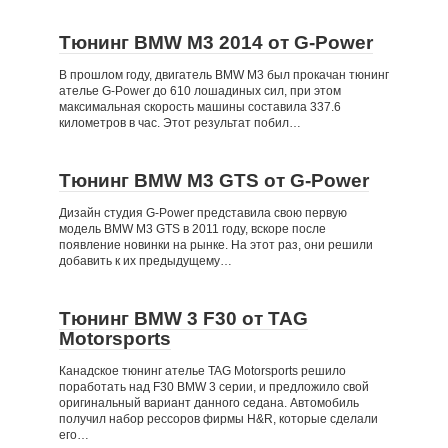
Тюнинг BMW M3 2014 от G-Power
В прошлом году, двигатель BMW M3 был прокачан тюнинг
ателье G-Power до 610 лошадиных сил, при этом
максимальная скорость машины составила 337.6
километров в час. Этот результат побил…
Тюнинг BMW M3 GTS от G-Power
Дизайн студия G-Power представила свою первую
модель BMW M3 GTS в 2011 году, вскоре после
появление новинки на рынке. На этот раз, они решили
добавить к их предыдущему…
Тюнинг BMW 3 F30 от TAG
Motorsports
Канадское тюнинг ателье TAG Motorsports решило
поработать над F30 BMW 3 серии, и предложило свой
оригинальный вариант данного седана. Автомобиль
получил набор рессоров фирмы H&R, которые сделали
его…