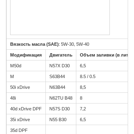
Вязкость масла (SAE)
: 5W-30, 5W-40
Модификация
Двигатель
Объем заливки (в литра
M50d
N57X D30
6,5
M
S63B44
8.5 / 0.5
50i xDrive
N63B44
8,5
48i
N62TU B48
8
40d xDrive DPF
N57S D30
7,2
35i xDrive
N55 B30
6,5
35d DPF