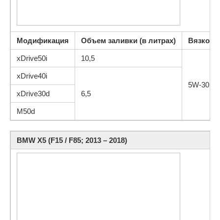
Модификация
Объем заливки (в литрах)
Вязкость
xDrive50i
10,5
xDrive40i
5W-30, 5
xDrive30d
6,5
M50d
BMW X5 (F15 / F85; 2013 – 2018)