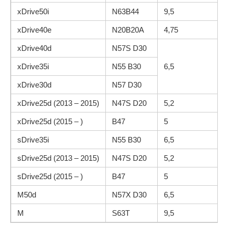
xDrive50i
N63B44
9,5
xDrive40e
N20B20A
4,75
xDrive40d
N57S D30
xDrive35i
N55 B30
6,5
xDrive30d
N57 D30
xDrive25d (2013 – 2015)
N47S D20
5,2
xDrive25d (2015 – )
B47
5
sDrive35i
N55 B30
6,5
sDrive25d (2013 – 2015)
N47S D20
5,2
sDrive25d (2015 – )
B47
5
M50d
N57X D30
6,5
M
S63T
9,5