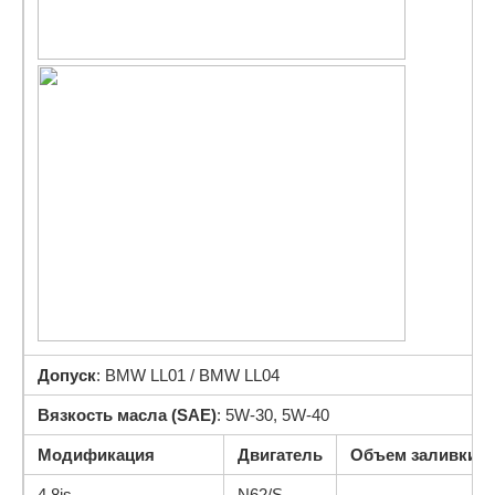
Допуск
: BMW LL01 / BMW LL04
Вязкость масла (SAE)
: 5W-30, 5W-40
Модификация
Двигатель
Объем заливки (в
4.8is
N62/S