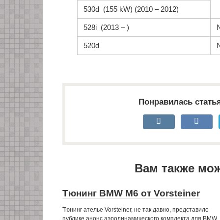
530d (155 kW) (2010 – 2012)
528i (2013 – )
520d
Понравилась стать
Вам также мо
Тюнинг BMW M6 от Vorsteiner
Тюнинг ателье Vorsteiner, не так давно, представило
публике анонс аэродинамического комплекта для BMW