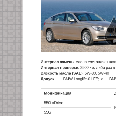
Интервал замены
масла составляет кажд
Интервал проверки
: 2500 км, либо раз 
Вязкость масла (SAE)
: 5W-30, 5W-40
Допуск
: i — BMW Longlife-01 FE; d — BMW
Модификация
550i xDrive
550i