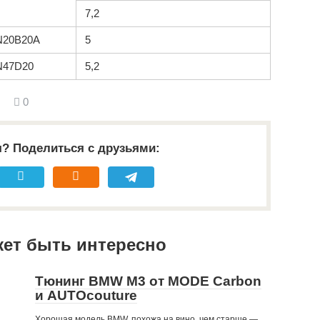
7,2
N20B20A
5
N47D20
5,2
0
я? Поделиться с друзьями:
жет быть интересно
Тюнинг BMW M3 от MODE Carbon
и AUTOcouture
Хорошая модель BMW, похожа на вино, чем старше —