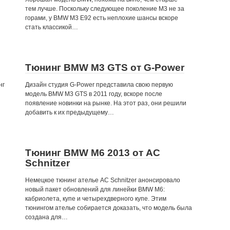
тем лучше. Поскольку следующее поколение M3 не за
горами, у BMW M3 E92 есть неплохие шансы вскоре
стать классикой…
Тюнинг BMW M3 GTS от G-Power
нг
Дизайн студия G-Power представила свою первую
модель BMW M3 GTS в 2011 году, вскоре после
появление новинки на рынке. На этот раз, они решили
добавить к их предыдущему…
Тюнинг BMW M6 2013 от AC
Schnitzer
Немецкое тюнинг ателье AC Schnitzer анонсировало
новый пакет обновлений для линейки BMW M6:
кабриолета, купе и четырехдверного купе. Этим
тюнингом ателье собирается доказать, что модель была
создана для…