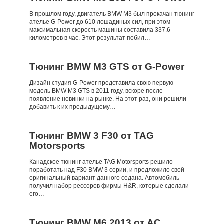
В прошлом году, двигатель BMW M3 был прокачан тюнинг
ателье G-Power до 610 лошадиных сил, при этом
максимальная скорость машины составила 337.6
километров в час. Этот результат побил…
Тюнинг BMW M3 GTS от G-Power
Дизайн студия G-Power представила свою первую
модель BMW M3 GTS в 2011 году, вскоре после
появление новинки на рынке. На этот раз, они решили
добавить к их предыдущему…
Тюнинг BMW 3 F30 от TAG
Motorsports
Канадское тюнинг ателье TAG Motorsports решило
поработать над F30 BMW 3 серии, и предложило свой
оригинальный вариант данного седана. Автомобиль
получил набор рессоров фирмы H&R, которые сделали
его…
Тюнинг BMW M6 2013 от AC