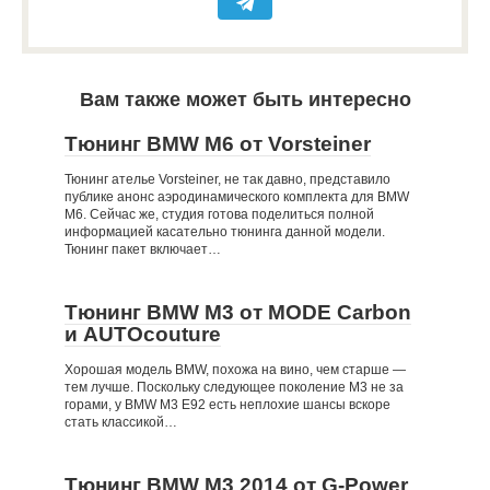
Вам также может быть интересно
Тюнинг BMW M6 от Vorsteiner
Тюнинг ателье Vorsteiner, не так давно, представило
публике анонс аэродинамического комплекта для BMW
M6. Сейчас же, студия готова поделиться полной
информацией касательно тюнинга данной модели.
Тюнинг пакет включает…
Тюнинг BMW M3 от MODE Carbon
и AUTOcouture
Хорошая модель BMW, похожа на вино, чем старше —
тем лучше. Поскольку следующее поколение M3 не за
горами, у BMW M3 E92 есть неплохие шансы вскоре
стать классикой…
Тюнинг BMW M3 2014 от G-Power