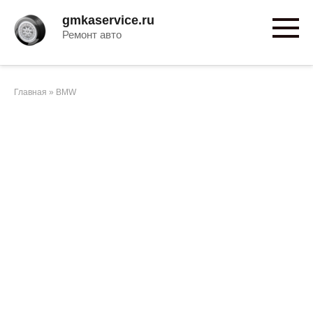
Перейти
gmkaservice.ru
к
Ремонт авто
контенту
Главная
»
BMW