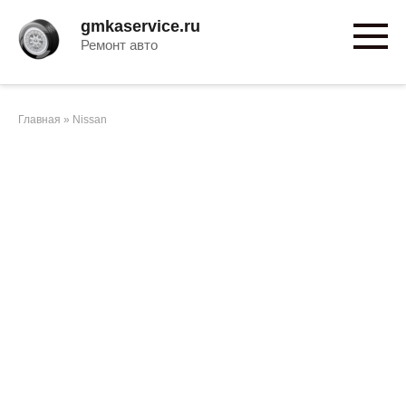
Перейти
gmkaservice.ru
к
Ремонт авто
контенту
Главная
»
Nissan