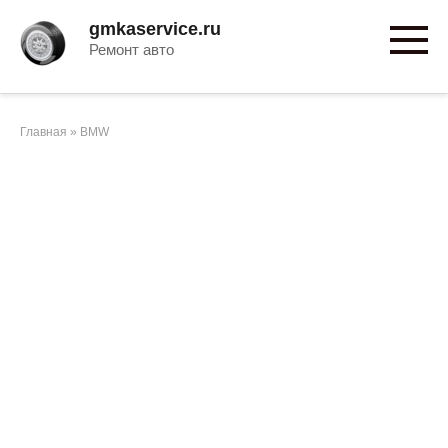
Перейти
gmkaservice.ru
к
Ремонт авто
контенту
Главная
»
BMW