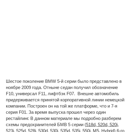
Шестое поколение BMW 5-й серии было представлено в
ноябре 2009 года. Отныне седан получил обозначение
F10, универсал F11, лифтбэк F07. Внешне автомобиль
придерживается принятой корпоративной линии немецкой
компании. Построен он на той же платформе, что и 7-я
серия F01. За время выпуска прошел через один
рестайлинг. В данном материале мы подробно разберем
схемы предохранителей БМВ 5 серии (
518d, 520d, 520i,
523i, 525d, 528i, 530d, 530i, 535d, 535i, 550i, M5, Hybrid
) 6-го