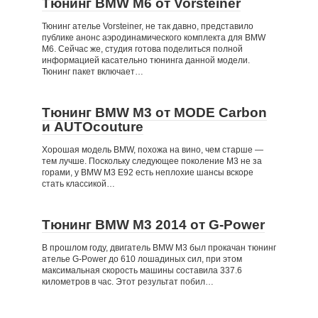
Тюнинг BMW M6 от Vorsteiner
Тюнинг ателье Vorsteiner, не так давно, представило
публике анонс аэродинамического комплекта для BMW
M6. Сейчас же, студия готова поделиться полной
информацией касательно тюнинга данной модели.
Тюнинг пакет включает…
Тюнинг BMW M3 от MODE Carbon
и AUTOcouture
Хорошая модель BMW, похожа на вино, чем старше —
тем лучше. Поскольку следующее поколение M3 не за
горами, у BMW M3 E92 есть неплохие шансы вскоре
стать классикой…
Тюнинг BMW M3 2014 от G-Power
В прошлом году, двигатель BMW M3 был прокачан тюнинг
ателье G-Power до 610 лошадиных сил, при этом
максимальная скорость машины составила 337.6
километров в час. Этот результат побил…