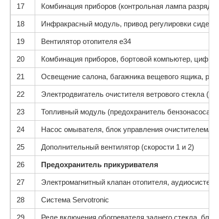
17
Комбинация приборов (контрольная лампа разряда 
18
Инфракрасный модуль, привод регулировки сидений
19
Вентилятор отопителя e34
20
Комбинация приборов, бортовой компьютер, цифро
21
Освещение салона, багажника вещевого ящика, раз
22
Электродвигатель очистителя ветрового стекла (ре
23
Топливный модуль (предохранитель бензонасоса)
24
Насос омывателя, блок управления очистителем/ом
25
Дополнительный вентилятор (скорости 1 и 2)
26
Предохранитель прикуривателя
27
Электромагнитный клапан отопителя, аудиосистема
28
Система Servotronic
29
Реле включения обогревателя заднего стекла, бло