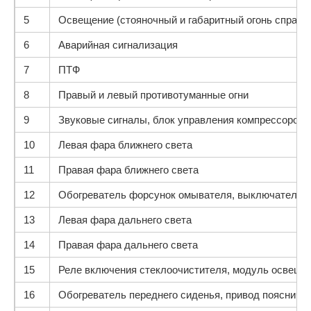
5
Освещение (стояночный и габаритный огонь справа,
6
Аварийная сигнализация
7
ПТФ
8
Правый и левый противотуманные огни
9
Звуковые сигналы, блок управления компрессором
10
Левая фара ближнего света
11
Правая фара ближнего света
12
Обогреватель форсунок омывателя, выключатель фо
13
Левая фара дальнего света
14
Правая фара дальнего света
15
Реле включения стеклоочистителя, модуль освеще
16
Обогреватель переднего сиденья, привод пояснично