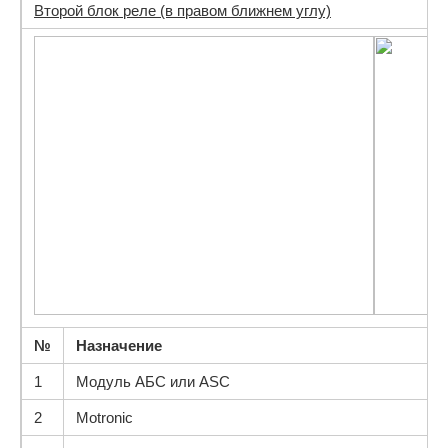
Второй блок реле (в правом ближнем углу)
№
Назначение
1
Модуль АБС или ASC
2
Motronic