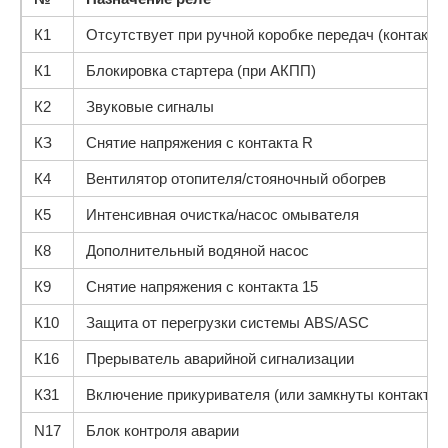
К1
Отсутствует при ручной коробке передач (контакты 
К1
Блокировка стартера (при АКПП)
К2
Звуковые сигналы
КЗ
Снятие напряжения с контакта R
К4
Вентилятор отопителя/стояночный обогрев
К5
Интенсивная очистка/насос омывателя
К8
Дополнительный водяной насос
К9
Снятие напряжения с контакта 15
К10
Защита от перегрузки системы ABS/ASC
К16
Прерыватель аварийной сигнализации
К31
Включение прикуривателя (или замкнуты контакты 3
N17
Блок контроля аварии