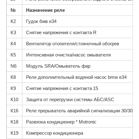
№
Назначение реле
К2
Гудок бмв е34
КЗ
Снятие напряжения с контакта R
К4
Вентилятор отопителя/стояночный обогрев
К5
Интенсивная очистка/насос омывателя
N6
Модуль SRA/Омыватель фар
К8
Реле дополнительный водяной насос bmw e34
К9
Снятие напряжения с контакта 15
К10
Защита от перегрузки системы АБС/ASC
К16
Реле прерыватель аварийной сигнализации 30/30
К18
Развязка кондиционер * Motronic
К19
Компрессор кондиционера