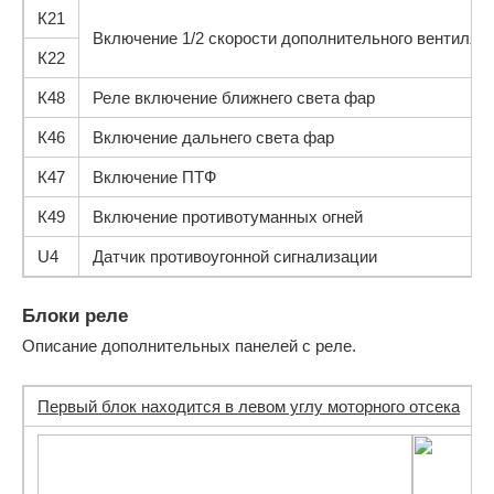
К21
Включение 1/2 скорости дополнительного вентилят
К22
К48
Реле включение ближнего света фар
К46
Включение дальнего света фар
К47
Включение ПТФ
К49
Включение противотуманных огней
U4
Датчик противоугонной сигнализации
Блоки реле
Описание дополнительных панелей с реле.
Первый блок находится в левом углу моторного отсека