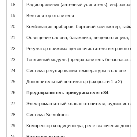
18
Радиоприемник (антенный усилитель), инфракрасны
19
Вентилятор отопителя
20
Комбинация приборов, бортовой компьютер, таймер
21
Освещение салона, багажника, вещевого ящика; ра
22
Регулятор прижима щеток очистителя ветрового сте
23
Топливный модуль (предохранитель бензонасоса)
24
Система регулирования температуры в салоне
25
Дополнительный вентилятор (скорости 1 и 2)
26
Предохранитель прикуривателя е34
27
Электромагнитный клапан отопителя, аудиосистема
28
Система Servotronic
29
Компрессор кондиционера, реле включения дополн
№
Назначение реле