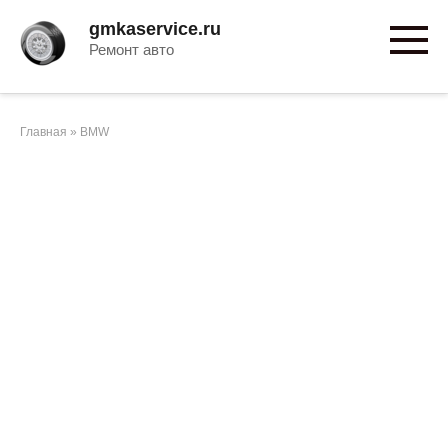
Перейти
gmkaservice.ru
к
Ремонт авто
контенту
Главная
»
BMW