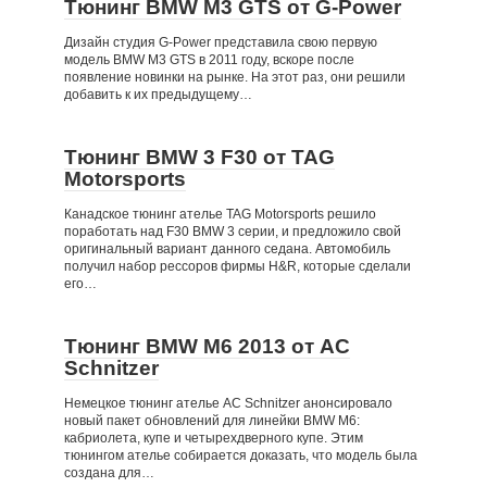
Тюнинг BMW M3 GTS от G-Power
Дизайн студия G-Power представила свою первую
модель BMW M3 GTS в 2011 году, вскоре после
появление новинки на рынке. На этот раз, они решили
добавить к их предыдущему…
Тюнинг BMW 3 F30 от TAG
Motorsports
Канадское тюнинг ателье TAG Motorsports решило
поработать над F30 BMW 3 серии, и предложило свой
оригинальный вариант данного седана. Автомобиль
получил набор рессоров фирмы H&R, которые сделали
его…
Тюнинг BMW M6 2013 от AC
Schnitzer
Немецкое тюнинг ателье AC Schnitzer анонсировало
новый пакет обновлений для линейки BMW M6:
кабриолета, купе и четырехдверного купе. Этим
тюнингом ателье собирается доказать, что модель была
создана для…