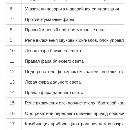
6
Указатели поворота и аварийная сигнализация
7
Противотуманные фары
8
Правый и левый противотуманные огни
9
Реле включения звуковых сигналов, блок управле
10
Левая фара ближнего света
11
Правая фара ближнего света
12
Подогреватель форсунок омывателя. выключатель ф
13
Левая фара дальнего света
14
Правая фара дальнего света
15
Реле включения стеклоочистителя, бортовой компь
16
Обогреватель переднего сиденья привод пояснично
17
Комбинация приборов (контрольная лампа разряда 