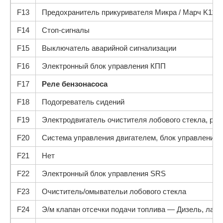
F13
Предохранитель прикуривателя Микра / Марч K11
F14
Стоп-сигналы
F15
Выключатель аварийной сигнализации
F16
Электронный блок управления КПП
F17
Реле бензонасоса
F18
Подогреватель сидений
F19
Электродвигатель очистителя лобового стекла, рел
F20
Система управления двигателем, блок управления
F21
Нет
F22
Электронный блок управления SRS
F23
Очиститель/омывательи лобового стекла
F24
Э/м клапан отсечки подачи топлива — Дизель, лам