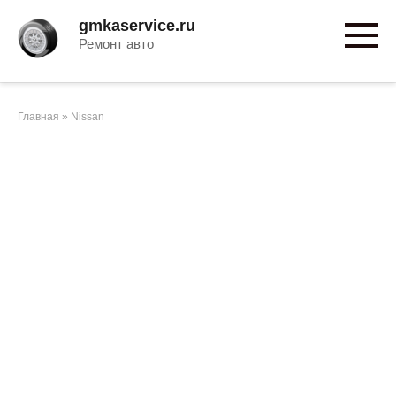
Перейти
gmkaservice.ru
к
Ремонт авто
контенту
Главная
»
Nissan