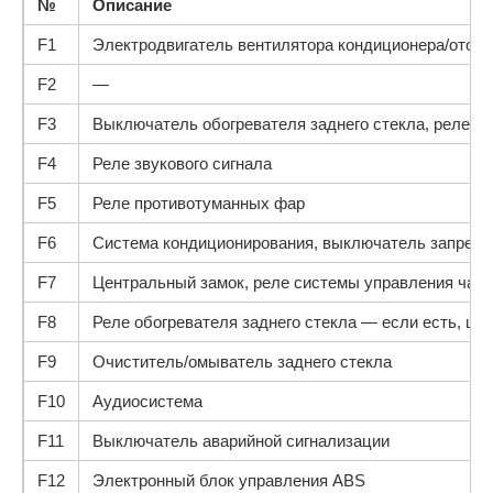
№
Описание
F1
Электродвигатель вентилятора кондиционера/отоп
F2
—
F3
Выключатель обогревателя заднего стекла, реле обо
F4
Реле звукового сигнала
F5
Реле противотуманных фар
F6
Система кондиционирования, выключатель запреще
F7
Центральный замок, реле системы управления част
F8
Реле обогревателя заднего стекла — если есть, це
F9
Очиститель/омыватель заднего стекла
F10
Аудиосистема
F11
Выключатель аварийной сигнализации
F12
Электронный блок управления ABS