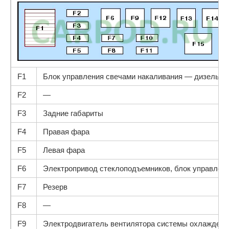
F1
Блок управления свечами накаливания — дизель
F2
—
F3
Задние габариты
F4
Правая фара
F5
Левая фара
F6
Электропривод стеклоподъемников, блок управлен
F7
Резерв
F8
—
F9
Электродвигатель вентилятора системы охлаждени