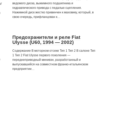
ведомого диска, выжимного подшипника и
6V
гидравлического привода с педалью сцепления.
Нажимной диск жестко привинчен к маховику, который, в
п
свою очередь, прифланцован к…
Предохранители и реле Fiat
Ulysse (U60, 1994 — 2002)
Содержание В моторном отсеке Тип 1 Тип 2 В салоне Тип
1 Тип 2 Fiat Ulysse первого поколения —
в
переднеприводный минивэн, разработанный и
выпускавшийся на совместном франко-итальянском
предприятии…