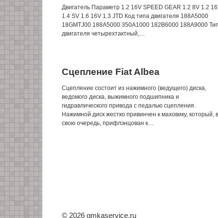
Двигатель Параметр 1.2 16V SPEED GEAR 1.2 8V 1.2 1
1.4 SV 1.6 16V 1.3 JTD Код типа двигателя 188A5000
18GMTJ00 188А5000 350А1000 182В6000 188A9000 Ти
двигателя четырехтактный,…
Сцепление Fiat Albea
Сцепление состоит из нажимного (ведущего) диска,
ведомого диска, выжимного подшипника и
гидравлического привода с педалью сцепления.
Нажимной диск жестко привинчен к маховику, который, 
свою очередь, прифлэнцован к…
© 2026 gmkaservice.ru