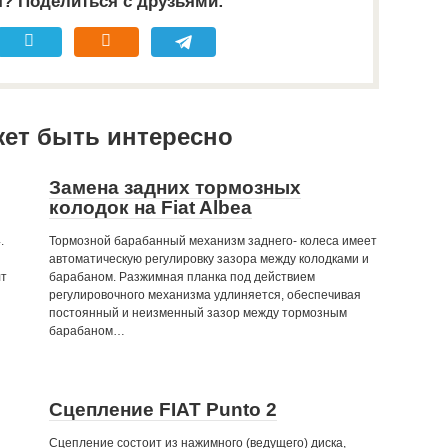
я? Поделиться с друзьями:
жет быть интересно
Замена задних тормозных
колодок на Fiat Albea
.
Тормозной барабанный механизм заднего- колеса имеет
автоматическую регулировку зазора между колодками и
лт
барабаном. Разжимная планка под действием
регулировочного механизма удлиняется, обеспечивая
постоянный и неизменный зазор между тормозным
барабаном…
Сцепление FIAT Punto 2
Сцепление состоит из нажимного (ведущего) диска,