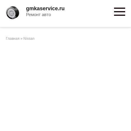
Перейти
gmkaservice.ru
к
Ремонт авто
контенту
Главная
»
Nissan