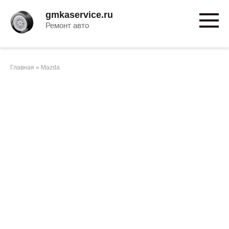
Перейти
gmkaservice.ru
к
Ремонт авто
контенту
Главная
»
Mazda