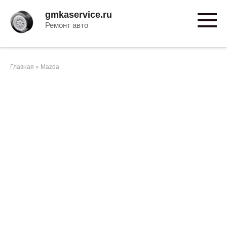
Перейти
gmkaservice.ru
к
Ремонт авто
контенту
Главная
»
Mazda