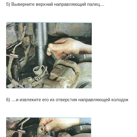
5) Выверните верхний направляющий палец…
6) …и извлеките его из отверстия направляющей колодок