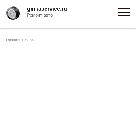
Перейти
gmkaservice.ru
к
Ремонт авто
контенту
Главная
»
Mazda