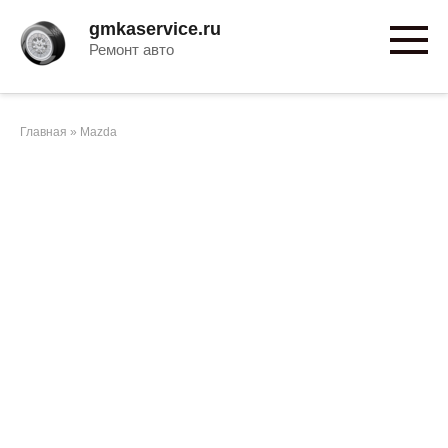
Перейти
gmkaservice.ru
к
Ремонт авто
контенту
Главная
»
Mazda