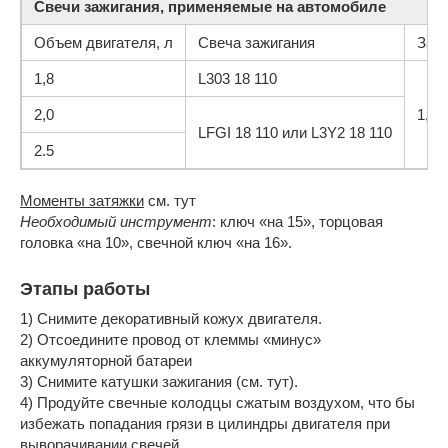
Свечи зажигания, применяемые на автомобиле
Объем двигателя, л
Свеча зажигания
Зазо
1,8
L303 18 110
2,0
1,25
LFGI 18 110 или L3Y2 18 110
2.5
Моменты затяжки
см. тут
Необходимый инструмент
: ключ «на 15», торцовая
головка «на 10», свечной ключ «на 16».
Этапы работы
1) Снимите декоративный кожух двигателя.
2) Отсоедините провод от клеммы «минус»
аккумуляторной батареи
3) Снимите катушки зажигания (см. тут).
4) Продуйте свечные колодцы сжатым воздухом, что бы
избежать попадания грязи в цилиндры двигателя при
выворачивании свечей.