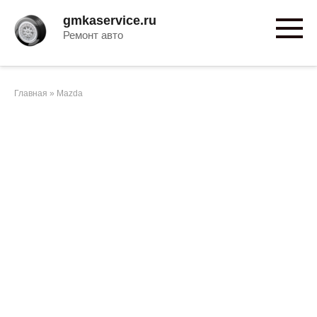
Перейти
gmkaservice.ru
к
Ремонт авто
контенту
Главная
»
Mazda