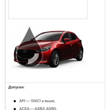
Допуски
:
API — SN/CI и выше,
ACEA — A3/B3, A5/B5.