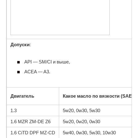
Допуски
:
API — SM/CI и выше,
ACEA — A3.
Двигатель
Какое масло по вязкости (SAE)
1.3
5w20, 0w30, 5w30
1.6 MZR ZM-DE Z6
5w20, 0w20, 0w30
1.6 CiTD DPF MZ-CD
5w40, 0w30, 5w30, 10w30