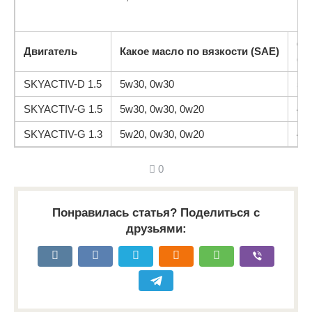
Ск
Двигатель
Какое масло по вязкости (SAE)
(о
SKYACTIV-D 1.5
5w30, 0w30
5.8
SKYACTIV-G 1.5
5w30, 0w30, 0w20
4.7
SKYACTIV-G 1.3
5w20, 0w30, 0w20
4.7
0
Понравилась статья? Поделиться с
друзьями: