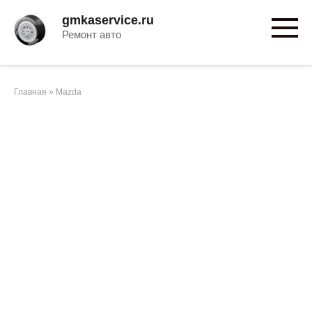
Перейти
gmkaservice.ru
к
Ремонт авто
контенту
Главная
»
Mazda