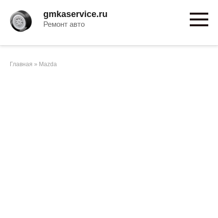
Перейти
gmkaservice.ru
к
Ремонт авто
контенту
Главная
»
Mazda