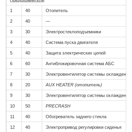
1
40
Отопитель
2
40
—
3
30
Электростеклоподъемники
4
40
Система пуска двигателя
5
40
Защита электрических цепей
6
60
Антиблокировочная система АБС
7
30
Электровентилятор системы охлаждения 
8
20
AUX HEATER (отопитель)
9
30
Электровентилятор системы охлаждения 
10
50
PRECRASH
11
40
Обогреватель заднего стекла
12
40
Электропривод регулировки сиденья